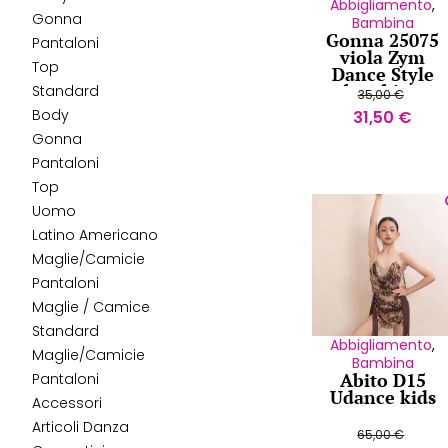
Abbigliamento
,
Gonna
Bambina
Gonna 25075
Pantaloni
viola Zym
Top
Dance Style
bambina
Standard
35,00
€
Body
31,50
€
Gonna
Pantaloni
Top
Uomo
Latino Americano
Maglie/Camicie
Pantaloni
Maglie / Camice
Standard
Abbigliamento
,
Maglie/Camicie
Bambina
Abito D15
Pantaloni
Udance kids
Accessori
Articoli Danza
65,00
€