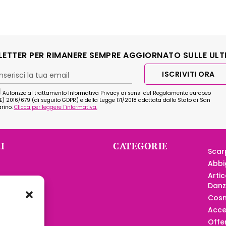
SLETTER PER RIMANERE SEMPRE AGGIORNATO SULLE ULT
ISCRIVITI ORA
Autorizzo al trattamento Informativa Privacy ai sensi del Regolamento europeo
E) 2016/679 (di seguito GDPR) e della Legge 171/2018 adottata dallo Stato di San
rino.
Clicca per leggere l’informativa.
I
CATEGORIE
Scar
Abbi
Artic
nditore
Dan
 Scuole
Cosm
Acce
nt
Offe