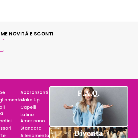
IME NOVITÀ E SCONTI
F.A.Q.
pe
Abbronzanti
gliamento
Make Up
oli
Capelli
za
Latino
etici
Americano
ssori
Standard
Diventa
rte
Allenamento