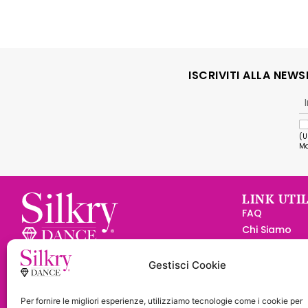
ISCRIVITI ALLA NEW
(U
Ma
LINK UTIL
FAQ
Chi Siamo
Diventa Rive
Silkry Dance S.r.l.
Convenzione
Via Pitaria, 10 47899 - Serravalle
Gestisci Cookie
Contatti
Rep. San Marino -
C.O.E.
SM23898
Tel. 0549 900568
Il mio Accou
Per fornire le migliori esperienze, utilizziamo tecnologie come i cookie per