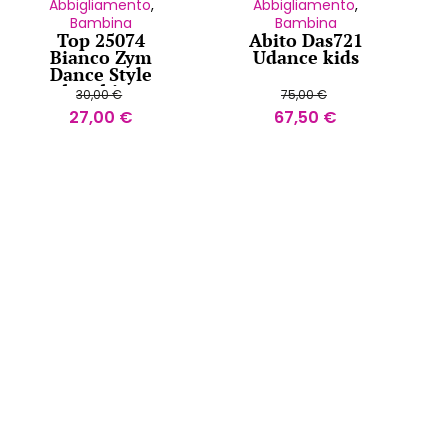
Abbigliamento
,
Abbigliamento
,
Bambina
Bambina
Top 25074
Abito Das721
Bianco Zym
Udance kids
Dance Style
bambina
30,00
€
75,00
€
27,00
€
67,50
€