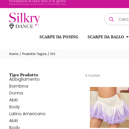
Possibilità di reso fino a 15 giorni
SCARPE DA POSING
SCARPE DA BALLO
Home
/ Prodotto Taglia / 130
Tipo Prodotto
6 risultati
Abbigliamento
Bambina
Donna
Abiti
Body
Latino Americano
Abiti
Body