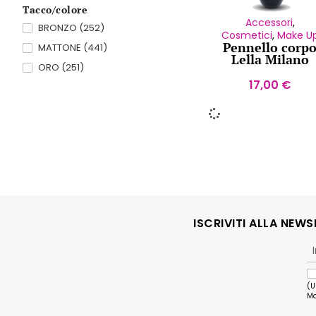
Tacco/colore
Accessori
,
BRONZO (252)
Cosmetici
,
Make U
Pennello corp
MATTONE (441)
Lella Milano
ORO (251)
17,00
€
ISCRIVITI ALLA NEW
(U
Ma