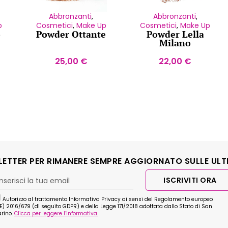
Abbronzanti
,
Abbronzanti
,
p
Cosmetici
,
Make Up
Cosmetici
,
Make Up
o
Powder Ottante
Powder Lella
Milano
25,00
€
22,00
€
SLETTER PER RIMANERE SEMPRE AGGIORNATO SULLE ULT
ISCRIVITI ORA
Autorizzo al trattamento Informativa Privacy ai sensi del Regolamento europeo
E) 2016/679 (di seguito GDPR) e della Legge 171/2018 adottata dallo Stato di San
rino.
Clicca per leggere l’informativa.