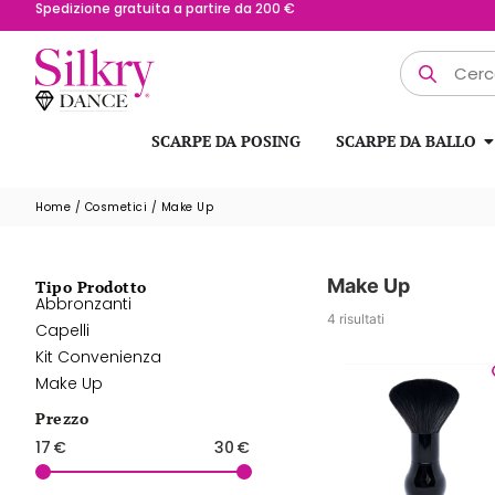
Spedizione gratuita a partire da 200 €
SCARPE DA POSING
SCARPE DA BALLO
Home
/
Cosmetici
/ Make Up
Make Up
Tipo Prodotto
Abbronzanti
4 risultati
Capelli
Kit Convenienza
Make Up
Prezzo
17
€
30
€