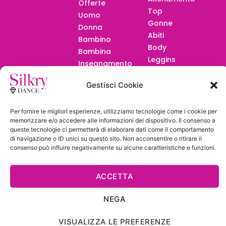
Offerte
Top
Uomo
Gonne
Donna
Abiti
Bambino
Body
Bambina
Leggins
Insegnamento
Maglie/Calze
Calze
Gestisci Cookie
F.A.Q.
Per fornire le migliori esperienze, utilizziamo tecnologie come i cookie per
memorizzare e/o accedere alle informazioni del dispositivo. Il consenso a
queste tecnologie ci permetterà di elaborare dati come il comportamento
di navigazione o ID unici su questo sito. Non acconsentire o ritirare il
consenso può influire negativamente su alcune caratteristiche e funzioni.
Diventa
Rivenditore
ACCETTA
NEGA
VISUALIZZA LE PREFERENZE