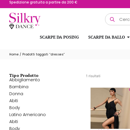
Possibilità di reso fino a 15 giorni
Spedizione gratuita a partire da 200 €
SCARPE DA POSING
SCARPE DA BALLO
Home
/ Prodotti taggati “dresses”
Tipo Prodotto
1 risultati
Abbigliamento
Bambina
Donna
Abiti
Body
Latino Americano
Abiti
Body