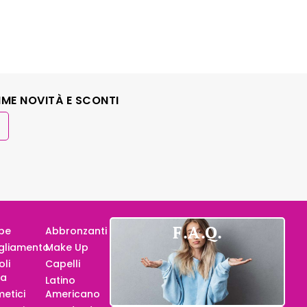
IME NOVITÀ E SCONTI
F.A.Q.
pe
Abbronzanti
gliamento
Make Up
oli
Capelli
za
Latino
etici
Americano