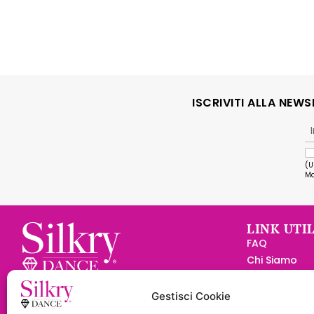
ISCRIVITI ALLA NEW
(U
Ma
LINK UTIL
FAQ
Chi Siamo
Diventa Rive
Silkry Dance S.r.l.
Convenzione
Via Pitaria, 10 47899 - Serravalle
Gestisci Cookie
Contatti
Rep. San Marino -
C.O.E.
SM23898