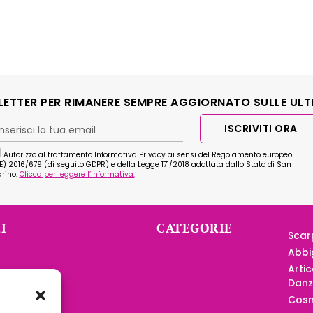
SLETTER PER RIMANERE SEMPRE AGGIORNATO SULLE ULT
ISCRIVITI ORA
Autorizzo al trattamento Informativa Privacy ai sensi del Regolamento europeo
E) 2016/679 (di seguito GDPR) e della Legge 171/2018 adottata dallo Stato di San
rino.
Clicca per leggere l’informativa.
I
CATEGORIE
Scar
Abbi
Artic
nditore
Dan
 Scuole
Cosm