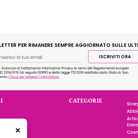
SLETTER PER RIMANERE SEMPRE AGGIORNATO SULLE ULT
ISCRIVITI ORA
Autorizzo al trattamento Informativa Privacy ai sensi del Regolamento europeo
E) 2016/679 (di seguito GDPR) e della Legge 171/2018 adottata dallo Stato di San
rino.
Clicca per leggere l’informativa.
I
CATEGORIE
Scar
Abbi
Artic
nditore
Dan
 Scuole
Cosm