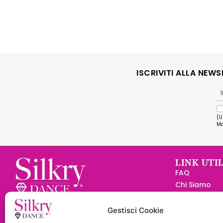
ISCRIVITI ALLA NEW
(U
Ma
LINK UTIL
FAQ
Chi Siamo
Diventa Rive
Silkry Dance S.r.l.
Convenzione
Via Pitaria, 10 47899 - Serravalle
Gestisci Cookie
Contatti
Rep. San Marino -
C.O.E.
SM23898