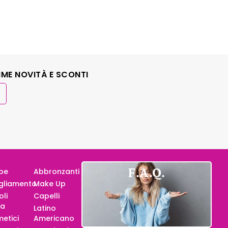
IME NOVITÀ E SCONTI
F.A.Q.
pe
Abbronzanti
gliamento
Make Up
oli
Capelli
za
Latino
etici
Americano