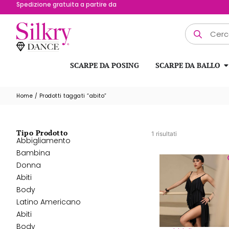
Possibilità di reso fino a 15 giorni
SCARPE DA POSING
SCARPE DA BALLO
Home
/ Prodotti taggati “abito”
Tipo Prodotto
1 risultati
Abbigliamento
Bambina
Donna
Abiti
Body
Latino Americano
Abiti
Body