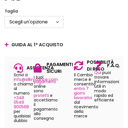
Taglia
GUIDA AL 1° ACQUISTO
POSSIBILITÀ
PAGAMENTI
F.A.Q.
ASSISTENZA
DI RESO
SICURI
Qui
puoi
Scrivi a
Il Cambio
I tuoi
trovare
info@silkrydance.com
merce è
pagamenti
informazioni
o chiama
consentito
online
utili in
al
entro 7
sono
modo
numero
giorni
protetti
e
rapido ed
+348
lavorativi
accettiamo
efficiente
0549
dal
il
900568
ricevimento
pagamento
per
della
alla
qualsiasi
merce
consegna
dubbio