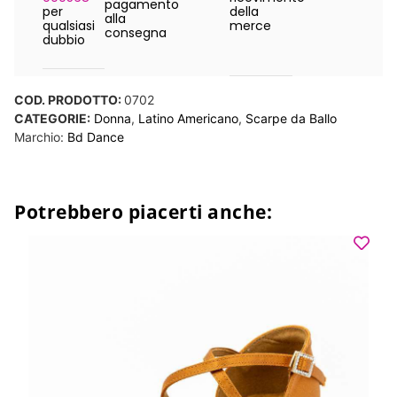
pagamento
per
della
alla
qualsiasi
merce
consegna
dubbio
COD. PRODOTTO:
0702
CATEGORIE:
Donna
,
Latino Americano
,
Scarpe da Ballo
Marchio:
Bd Dance
Potrebbero piacerti anche: