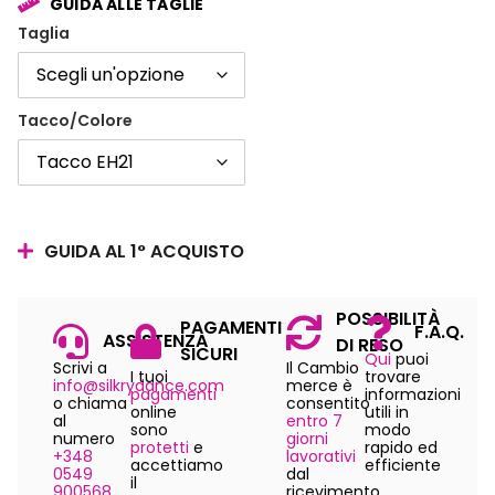
GUIDA ALLE TAGLIE
Taglia
Tacco/Colore
GUIDA AL 1° ACQUISTO
POSSIBILITÀ
PAGAMENTI
F.A.Q.
ASSISTENZA
DI RESO
SICURI
Qui
puoi
Scrivi a
Il Cambio
I tuoi
trovare
info@silkrydance.com
merce è
pagamenti
informazioni
o chiama
consentito
online
utili in
al
entro 7
sono
modo
numero
giorni
protetti
e
rapido ed
+348
lavorativi
accettiamo
efficiente
0549
dal
il
900568
ricevimento