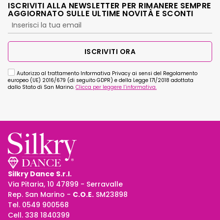
ISCRIVITI ALLA NEWSLETTER PER RIMANERE SEMPRE
AGGIORNATO SULLE ULTIME NOVITÀ E SCONTI
ISCRIVITI ORA
Autorizzo al trattamento Informativa Privacy ai sensi del Regolamento
europeo (UE) 2016/679 (di seguito GDPR) e della Legge 171/2018 adottata
dallo Stato di San Marino.
Clicca per leggere l’informativa.
Silkry Dance S.r.l.
Via Pitaria, 10 47899 - Serravalle
Rep. San Marino -
C.O.E.
SM23898
Tel. 0549 900568
Cell. 338 1840399