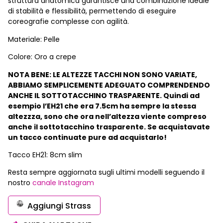
struttura anatomica garantisce una combinazione ideale
di stabilità e flessibilità, permettendo di eseguire
coreografie complesse con agilità.
Materiale: Pelle
Colore: Oro a crepe
NOTA BENE: LE ALTEZZE TACCHI NON SONO VARIATE,
ABBIAMO SEMPLICEMENTE ADEGUATO COMPRENDENDO
ANCHE IL SOTTOTACCHINO TRASPARENTE. Quindi ad
esempio l’EH21 che era 7.5cm ha sempre la stessa
altezzza, sono che ora nell’altezza viente compreso
anche il sottotacchino trasparente. Se acquistavate
un tacco continuate pure ad acquistarlo!
Tacco EH21: 8cm slim
Resta sempre aggiornata sugli ultimi modelli seguendo il
nostro
canale Instagram
Aggiungi Strass