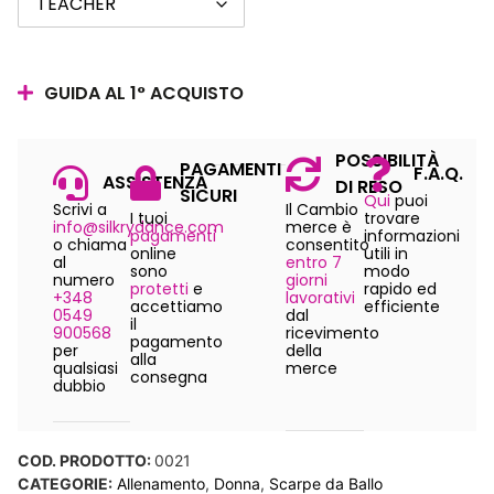
GUIDA AL 1° ACQUISTO
POSSIBILITÀ
PAGAMENTI
F.A.Q.
ASSISTENZA
DI RESO
SICURI
Qui
puoi
Scrivi a
Il Cambio
I tuoi
trovare
info@silkrydance.com
merce è
pagamenti
informazioni
o chiama
consentito
online
utili in
al
entro 7
sono
modo
numero
giorni
protetti
e
rapido ed
+348
lavorativi
accettiamo
efficiente
0549
dal
il
900568
ricevimento
pagamento
per
della
alla
qualsiasi
merce
consegna
dubbio
COD. PRODOTTO:
0021
CATEGORIE:
Allenamento
,
Donna
,
Scarpe da Ballo