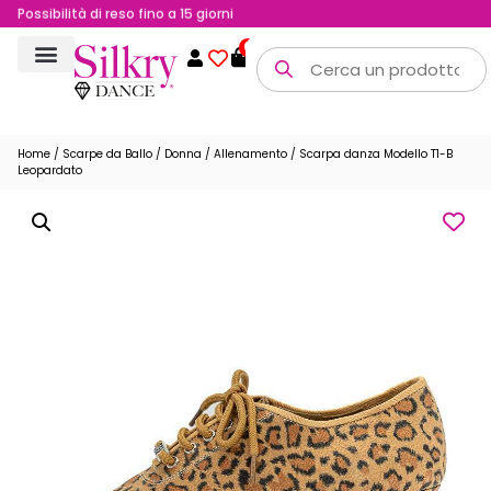
Possibilità di reso fino a 15 giorni
0
Home
/
Scarpe da Ballo
/
Donna
/
Allenamento
/ Scarpa danza Modello T1-B
Leopardato