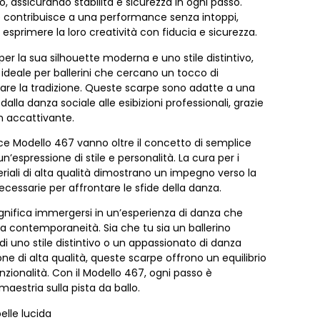
lo, assicurando stabilità e sicurezza in ogni passo.
 contribuisce a una performance senza intoppi,
 esprimere la loro creatività con fiducia e sicurezza.
 per la sua silhouette moderna e uno stile distintivo,
ideale per ballerini che cercano un tocco di
care la tradizione. Queste scarpe sono adatte a una
lla danza sociale alle esibizioni professionali, grazie
gn accattivante.
e Modello 467 vanno oltre il concetto di semplice
’espressione di stile e personalità. La cura per i
eriali di alta qualità dimostrano un impegno verso la
necessarie per affrontare le sfide della danza.
ignifica immergersi in un’esperienza di danza che
la contemporaneità. Sia che tu sia un ballerino
 di uno stile distintivo o un appassionato di danza
ne di alta qualità, queste scarpe offrono un equilibrio
nzionalità. Con il Modello 467, ogni passo è
maestria sulla pista da ballo.
elle lucida