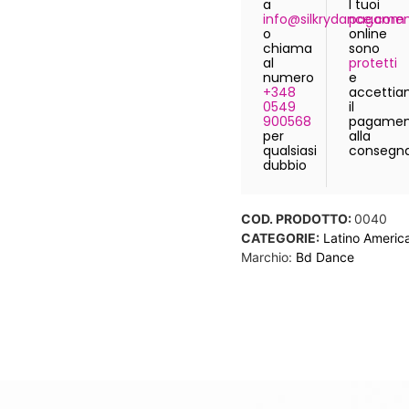
a
I tuoi
info@silkrydance.com
pagamen
o
online
chiama
sono
al
protetti
numero
e
+348
accetti
0549
il
900568
pagamen
per
alla
qualsiasi
consegn
dubbio
COD. PRODOTTO:
0040
CATEGORIE:
Latino Americ
Marchio:
Bd Dance