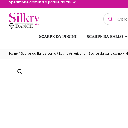
Possibilità di reso fino a 15 giorni
SCARPE DA POSING
SCARPE DA BALLO
Home
/
Scarpe da Ballo
/
Uomo
/
Latino Americano
/ Scarpe da ballo uomo – M