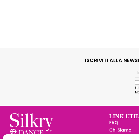
ISCRIVITI ALLA NEW
(U
Ma
LINK UTIL
FAQ
Chi Siamo
Diventa Rive