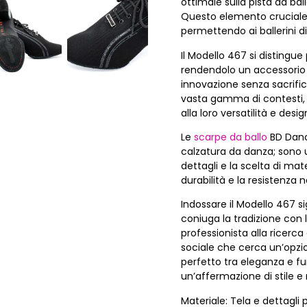
ottimale sulla pista da bal
Questo elemento cruciale
permettendo ai ballerini di
Il Modello 467 si distingue
rendendolo un accessorio 
innovazione senza sacrifi
vasta gamma di contesti, da
alla loro versatilità e desi
Le
scarpe da ballo
BD Danc
calzatura da danza; sono un
dettagli e la scelta di mat
durabilità e la resistenza 
Indossare il Modello 467 s
coniuga la tradizione con 
professionista alla ricerca
sociale che cerca un’opzio
perfetto tra eleganza e fu
un’affermazione di stile e 
Materiale: Tela e dettagli p