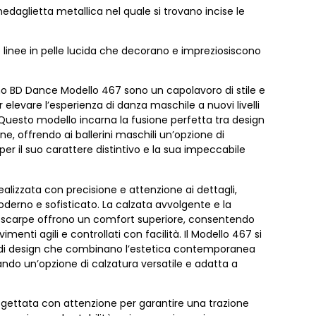
edaglietta metallica nel quale si trovano incise le
linee in pelle lucida che decorano e impreziosiscono
o BD Dance Modello 467 sono un capolavoro di stile e
 elevare l’esperienza di danza maschile a nuovi livelli
 Questo modello incarna la fusione perfetta tra design
, offrendo ai ballerini maschili un’opzione di
per il suo carattere distintivo e la sua impeccabile
ealizzata con precisione e attenzione ai dettagli,
erno e sofisticato. La calzata avvolgente e la
e scarpe offrono un comfort superiore, consentendo
imenti agili e controllati con facilità. Il Modello 467 si
li di design che combinano l’estetica contemporanea
ando un’opzione di calzatura versatile e adatta a
ogettata con attenzione per garantire una trazione