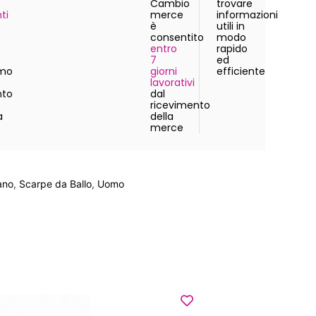
Cambio
trovare
ti
merce
informazioni
è
utili in
consentito
modo
entro
rapido
7
ed
amo
giorni
efficiente
lavorativi
to
dal
ricevimento
a
della
merce
ano
,
Scarpe da Ballo
,
Uomo