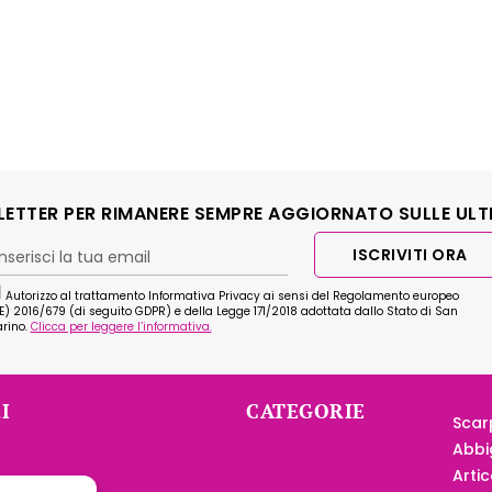
SLETTER PER RIMANERE SEMPRE AGGIORNATO SULLE ULT
ISCRIVITI ORA
Autorizzo al trattamento Informativa Privacy ai sensi del Regolamento europeo
E) 2016/679 (di seguito GDPR) e della Legge 171/2018 adottata dallo Stato di San
rino.
Clicca per leggere l’informativa.
I
CATEGORIE
Scar
Abbi
Artic
nditore