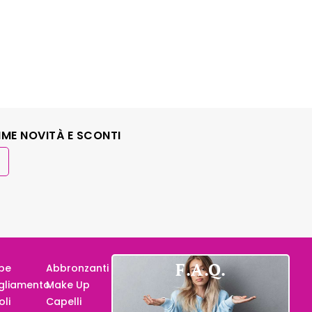
IME NOVITÀ E SCONTI
F.A.Q.
pe
Abbronzanti
gliamento
Make Up
oli
Capelli