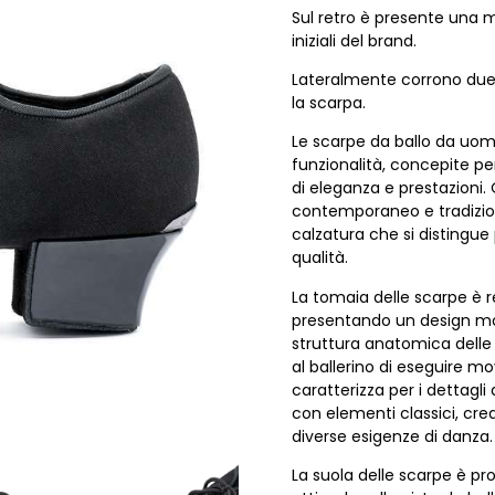
Sul retro è presente una m
iniziali del brand.
Lateralmente corrono due 
la scarpa.
Le scarpe da ballo da uom
funzionalità, concepite per
di eleganza e prestazioni.
contemporaneo e tradizione
calzatura che si distingue 
qualità.
La tomaia delle scarpe è r
presentando un design mod
struttura anatomica dell
al ballerino di eseguire mov
caratterizza per i dettag
con elementi classici, cre
diverse esigenze di danza.
La suola delle scarpe è pr