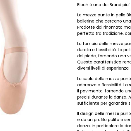
Bloch è uno dei Brand piu’
Le mezze punte in pelle Bl
ballerine che cercano una c
Prodotte dal rinomato mar
perfetto tra tradizione, co
La tomaia delle mezze punt
durata e flessibilità. La 
del piede, fornendo una ve
Questa caratteristica rend
diversi livelli di esperienza.
La suola delle mezze punte
aderenza e flessibilità. La
il pavimento, fornendo un
precisi durante la danza. 
sufficiente per garantire st
Il design delle mezze punt
e da un profilo pulito e sen
danza, in particolare la da