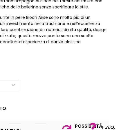
lettono l’impegno di Bloch nel fornire calzature che
che delle ballerine senza sacrificare lo stile.
unte in pelle Bloch Arise sono molto più di un
un investimento nella tradizione e nell’eccellenza
loro combinazione di materiali di alta qualità, design
alizzato, queste mezze punte sono una scelta
’eccellente esperienza di danza classica.
STO
POSSIBILITÀ
F.A.Q.