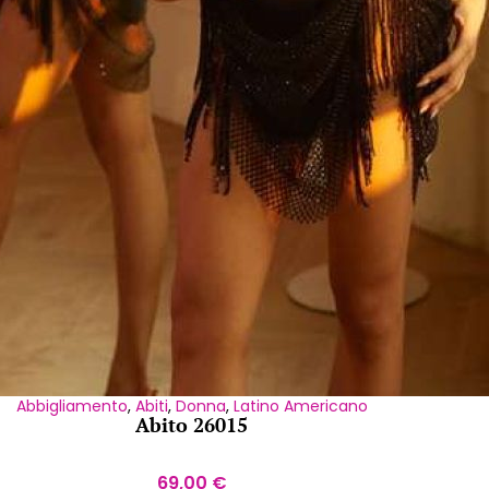
Abbigliamento
,
Abiti
,
Donna
,
Latino Americano
Abito 26015
69,00
€