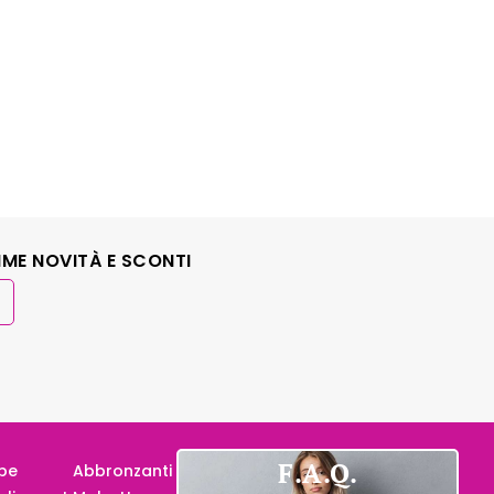
IME NOVITÀ E SCONTI
F.A.Q.
pe
Abbronzanti