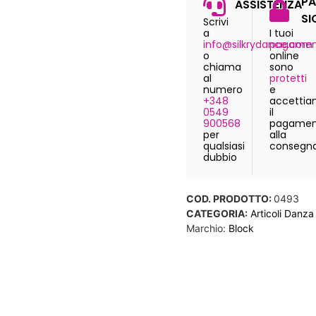
PA
ASSISTENZA
SI
Scrivi
a
I tuoi
info@silkrydance.com
pagamen
o
online
chiama
sono
al
protetti
numero
e
+348
accetti
0549
il
900568
pagamen
per
alla
qualsiasi
consegn
dubbio
COD. PRODOTTO:
0493
CATEGORIA:
Articoli Danza
Marchio:
Block