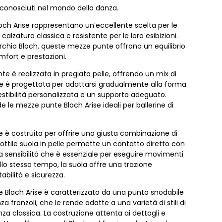
 conosciuti nel mondo della danza.
och Arise rappresentano un’eccellente scelta per le
alzatura classica e resistente per le loro esibizioni.
chio Bloch, queste mezze punte offrono un equilibrio
mfort e prestazioni.
e è realizzata in pregiata pelle, offrendo un mix di
pelle è progettata per adattarsi gradualmente alla forma
stibilità personalizzata e un supporto adeguato.
e le mezze punte Bloch Arise ideali per ballerine di
 è costruita per offrire una giusta combinazione di
 sottile suola in pelle permette un contatto diretto con
a sensibilità che è essenziale per eseguire movimenti
Allo stesso tempo, la suola offre una trazione
abilità e sicurezza.
e Bloch Arise è caratterizzato da una punta snodabile
za fronzoli, che le rende adatte a una varietà di stili di
nza classica. La costruzione attenta ai dettagli e