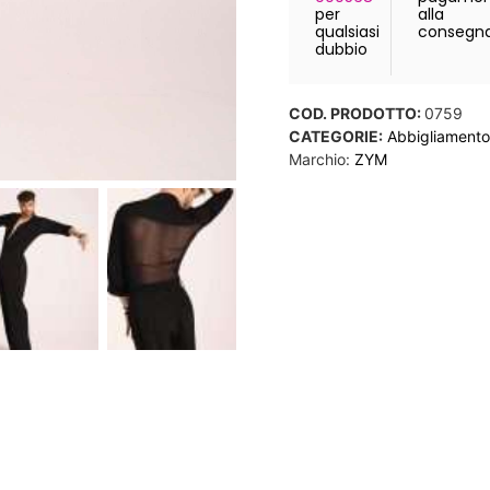
per
alla
qualsiasi
consegn
dubbio
COD. PRODOTTO:
0759
CATEGORIE:
Abbigliamento
Marchio:
ZYM