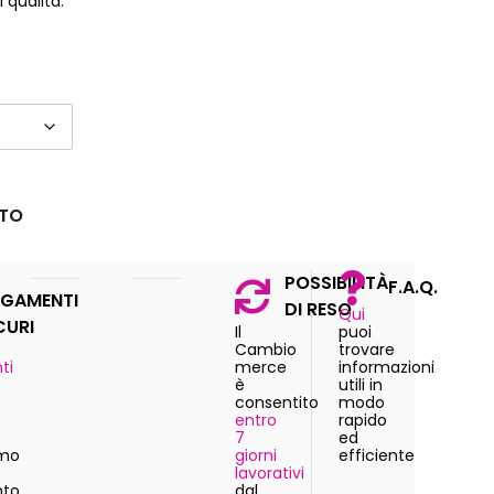
 qualità.
STO
POSSIBILITÀ
F.A.Q.
GAMENTI
DI RESO
Qui
CURI
Il
puoi
Cambio
trovare
ti
merce
informazioni
è
utili in
consentito
modo
entro
rapido
7
ed
amo
giorni
efficiente
lavorativi
to
dal