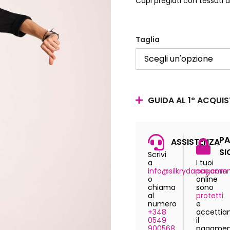
Capi pregiati con tessuti di
Taglia
GUIDA AL 1° ACQUI
PA
ASSISTENZA
SI
Scrivi
a
I tuoi
info@silkrydance.com
pagamen
o
online
chiama
sono
al
protetti
numero
e
+348
accetti
0549
il
900568
pagamen