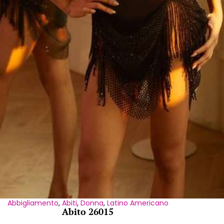
Abbigliamento
,
Abiti
,
Donna
,
Latino Americano
Abito 26015