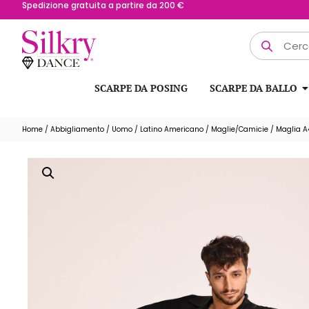
Spedizione gratuita a partire da 200 €
SCARPE DA POSING
SCARPE DA BALLO
Home
/
Abbigliamento
/
Uomo
/
Latino Americano
/
Maglie/Camicie
/ Maglia 