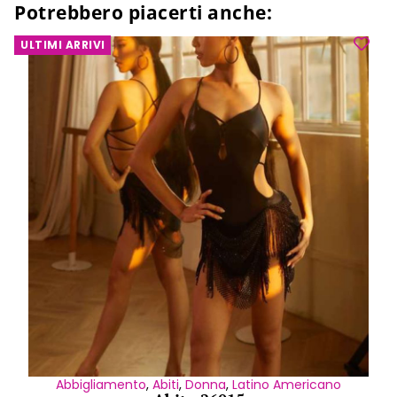
Potrebbero piacerti anche:
ULTIMI ARRIVI
Abbigliamento
,
Abiti
,
Donna
,
Latino Americano