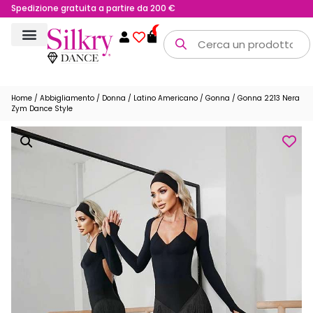
Spedizione gratuita a partire da 200 €
0
Home
/
Abbigliamento
/
Donna
/
Latino Americano
/
Gonna
/ Gonna 2213 Nera
Zym Dance Style