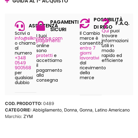
GUIDA AL 1° ACQUISTO
POSSIBILITÀ
PAGAMENTI
F.A.Q.
ASSISTENZA
DI RESO
SICURI
Qui
puoi
Scrivi a
Il Cambio
I tuoi
trovare
info@silkrydance.com
merce è
pagamenti
informazioni
o chiama
consentito
online
utili in
al
entro 7
sono
modo
numero
giorni
protetti
e
rapido ed
+348
lavorativi
accettiamo
efficiente
0549
dal
il
900568
ricevimento
pagamento
per
della
alla
qualsiasi
merce
consegna
dubbio
COD. PRODOTTO:
0489
CATEGORIE:
Abbigliamento
,
Donna
,
Gonna
,
Latino Americano
Marchio:
ZYM