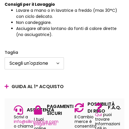
Consigli per il Lavaggio
Lavare a mano o in lavatrice a freddo (max 30°C)
con ciclo delicato.
Non candeggiare.
Asciugare all’aria lontano da fonti di calore dirette
(no asciugatrice).
Taglia
GUIDA AL 1° ACQUISTO
POSSIBILITÀ
PAGAMENTI
F.A.Q.
ASSISTENZA
DI RESO
SICURI
Qui
puoi
Scrivi a
Il Cambio
I tuoi
trovare
info@silkrydance.com
merce è
pagamenti
informazioni
o chiama
consentito
online
utili in