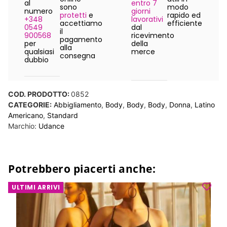
al
entro 7
sono
modo
numero
giorni
protetti
e
rapido ed
+348
lavorativi
accettiamo
efficiente
0549
dal
il
900568
ricevimento
pagamento
per
della
alla
qualsiasi
merce
consegna
dubbio
COD. PRODOTTO:
0852
CATEGORIE:
Abbigliamento
,
Body
,
Body
,
Body
,
Donna
,
Latino
Americano
,
Standard
Marchio:
Udance
Potrebbero piacerti anche:
ULTIMI ARRIVI