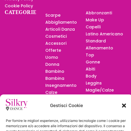
Cookie Policy
CATEGORIE
Abbronzanti
Scarpe
Make Up
Abbigliamento
Capelli
Articoli Danza
Latino Americano
Cosmetici
Standard
Accessori
Allenamento
Offerte
Top
Uomo
Gonne
Donna
Abiti
Bambino
Body
Bambina
Leggins
Insegnamento
Maglie/Calze
Calze
F.A.Q.
Gestisci Cookie
Per fornire le migliori esperienze, utilizziamo tecnologie come i cookie per
memorizzare e/o accedere alle informazioni del dispositivo. Il consenso a