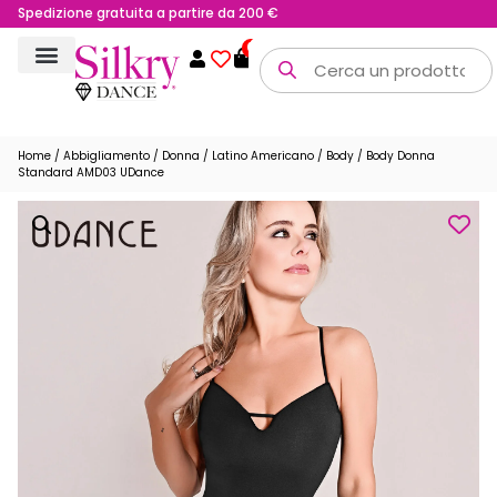
Possibilità di reso fino a 15 giorni
Spedizione gratuita a partire da 200 €
0
Home
/
Abbigliamento
/
Donna
/
Latino Americano
/
Body
/ Body Donna
Standard AMD03 UDance