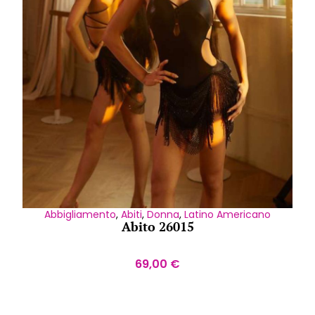
Abbigliamento
,
Abiti
,
Donna
,
Latino Americano
Abito 26015
69,00
€