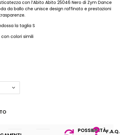
fisticatezza con l’Abito Abito 25046 Nero di Zym Dance
da da ballo che unisce design raffinato e prestazioni
 trasparenze.
dossa la taglia S
on colori simili
STO
POSSIBILITÀ
F.A.Q.