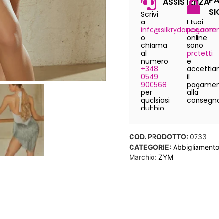
PA
ASSISTENZA
SI
Scrivi
a
I tuoi
info@silkrydance.com
pagamen
o
online
chiama
sono
al
protetti
numero
e
+348
accetti
0549
il
900568
pagamen
per
alla
qualsiasi
consegn
dubbio
COD. PRODOTTO:
0733
CATEGORIE:
Abbigliamento
Marchio:
ZYM