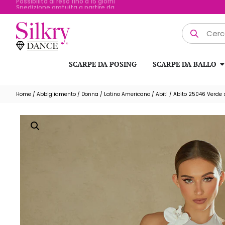
Possibilità di reso fino a 15 giorni
SCARPE DA POSING
SCARPE DA BALLO
Home
/
Abbigliamento
/
Donna
/
Latino Americano
/
Abiti
/ Abito 25046 Verde 