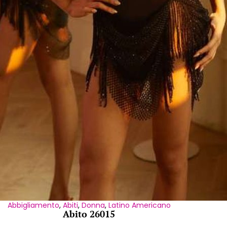
Abbigliamento
,
Abiti
,
Donna
,
Latino Americano
Abito 26015