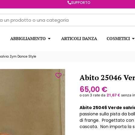
SUPPORTO
ABBIGLIAMENTO
ARTICOLI DANZA
COSMETICI
salvia Zym Dance Style
Abito 25046 Ver
65,00
€
o con 3 rate da
21,67
€
senza in
Abito 25046 Verde salvi
passione sulla pista da bal
di frange.
Progettato con
cascata.
Non importa la st