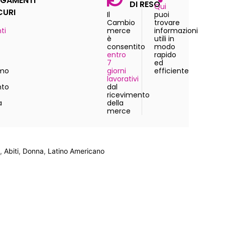
GAMENTI
DI RESO
Qui
CURI
Il
puoi
Cambio
trovare
ti
merce
informazioni
è
utili in
consentito
modo
entro
rapido
7
ed
amo
giorni
efficiente
lavorativi
to
dal
ricevimento
a
della
merce
,
Abiti
,
Donna
,
Latino Americano