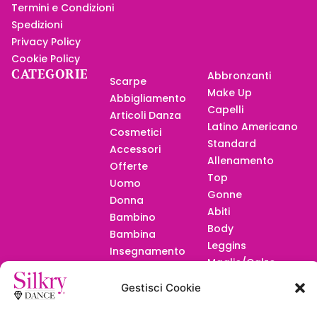
Termini e Condizioni
Spedizioni
Privacy Policy
Cookie Policy
CATEGORIE
Abbronzanti
Scarpe
Make Up
Abbigliamento
Capelli
Articoli Danza
Latino Americano
Cosmetici
Standard
Accessori
Allenamento
Offerte
Top
Uomo
Gonne
Donna
Abiti
Bambino
Body
Bambina
Leggins
Insegnamento
Maglie/Calze
Calze
F.A.Q.
Gestisci Cookie