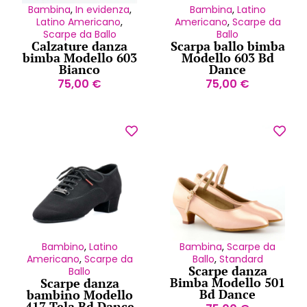
Bambina
,
In evidenza
,
Bambina
,
Latino
Latino Americano
,
Americano
,
Scarpe da
Scarpe da Ballo
Ballo
Calzature danza
Scarpa ballo bimba
bimba Modello 603
Modello 603 Bd
Bianco
Dance
75,00
€
75,00
€
Bambino
,
Latino
Bambina
,
Scarpe da
Americano
,
Scarpe da
Ballo
,
Standard
Scarpe danza
Ballo
Bimba Modello 501
Scarpe danza
Bd Dance
bambino Modello
417 Tela Bd Dance